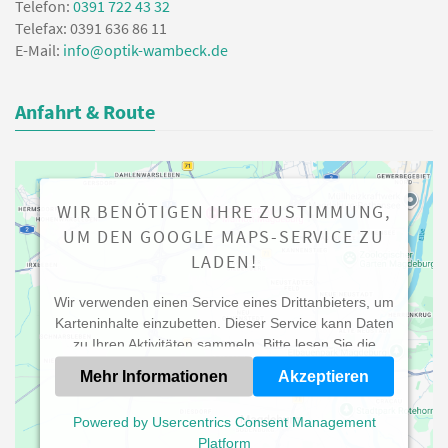
Telefon:
0391 722 43 32
Telefax: 0391 636 86 11
E-Mail:
info@optik-wambeck.de
Anfahrt & Route
WIR BENÖTIGEN IHRE ZUSTIMMUNG,
UM DEN GOOGLE MAPS-SERVICE ZU
LADEN!
Wir verwenden einen Service eines Drittanbieters, um
Karteninhalte einzubetten. Dieser Service kann Daten
zu Ihren Aktivitäten sammeln. Bitte lesen Sie die
Details durch und stimmen Sie der Nutzung des
Mehr Informationen
Akzeptieren
Service zu, um diese Karte anzuzeigen.
Powered by
Usercentrics Consent Management
Platform